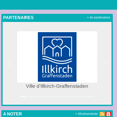
PARTENAIRES
+ de partenaires
Précedent
Suivan
Marque Alsace
A NOTER
+ d'évènements