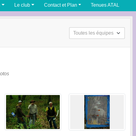
s
Le club
Contact et Plan
Tenues ATAL
otos