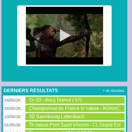
DERNIERS RÉSULTATS
+ de résultats
Tir 3D - Ancy Dornot ( 57)
24/05/26
Championnat de France tir nature - AGNAC
24/05/26
3D Sarrebourg Lettenbach
10/05/26
Tir nature Pont Saint Vincent - CL Grand Est
01/05/26