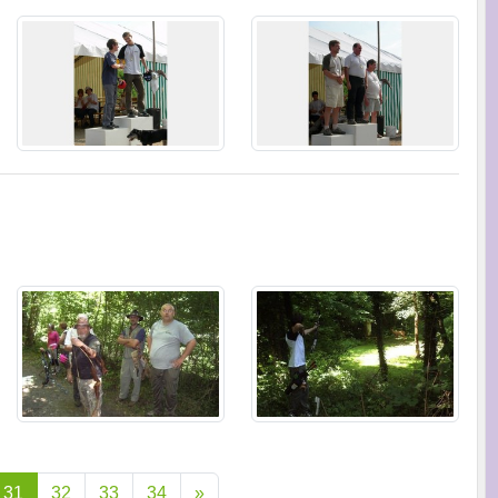
31
32
33
34
»