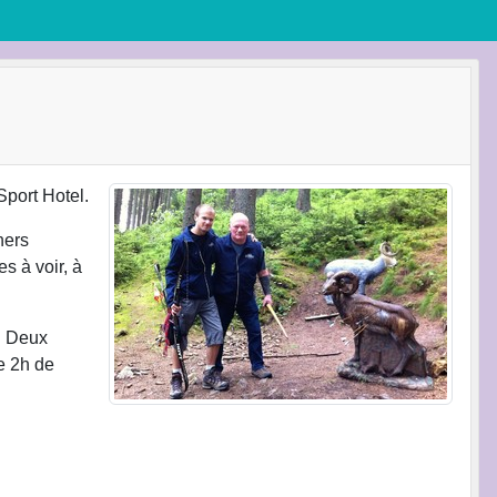
Sport Hotel.
hers
s à voir, à
e. Deux
de 2h de