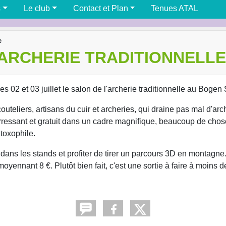
s
Le club
Contact et Plan
Tenues ATAL
e
'ARCHERIE TRADITIONNELLE
es 02 et 03 juillet le salon de l'archerie traditionnelle au Bogen 
uteliers, artisans du cuir et archeries, qui draine pas mal d'arc
erressant et gratuit dans un cadre magnifique, beaucoup de chose
 toxophile.
r dans les stands et profiter de tirer un parcours 3D en montagn
yennant 8 €. Plutôt bien fait, c'est une sortie à faire à moins 