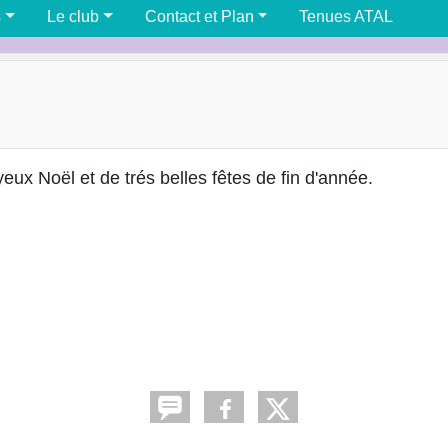
s
Le club
Contact et Plan
Tenues ATAL
ux Noël et de trés belles fêtes de fin d'année.