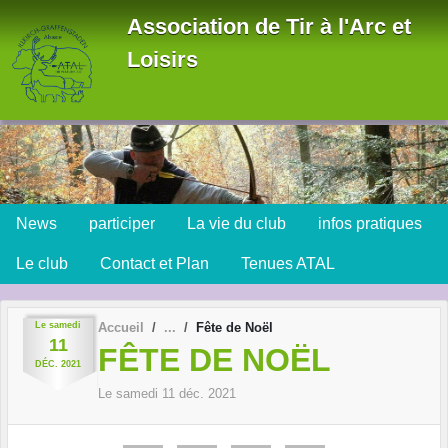
Panneau de gestion des cookies
Association de Tir à l'Arc et
Loisirs
News
participer
La vie du club
infos pratiques
Le club
Contact et Plan
Tenues ATAL
Le
samedi
Accueil
Fête de Noël
11
FÊTE DE NOËL
DÉC.
2021
Le
samedi
11
déc.
2021