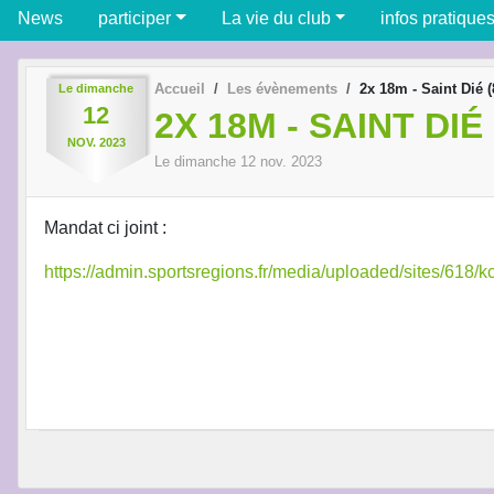
News
participer
La vie du club
infos pratique
Accueil
Les évènements
2x 18m - Saint Dié (
Le
dimanche
12
2X 18M - SAINT DIÉ 
NOV.
2023
Le
dimanche
12
nov.
2023
Mandat ci joint :
https://admin.sportsregions.fr/media/uploaded/sites/6