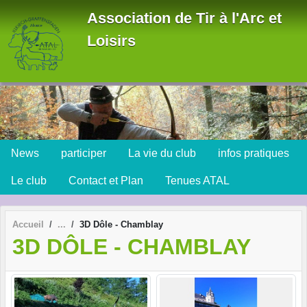
Panneau de gestion des cookies
Association de Tir à l'Arc et
Loisirs
News
participer
La vie du club
infos pratiques
Le club
Contact et Plan
Tenues ATAL
Accueil
3D Dôle - Chamblay
3D DÔLE - CHAMBLAY