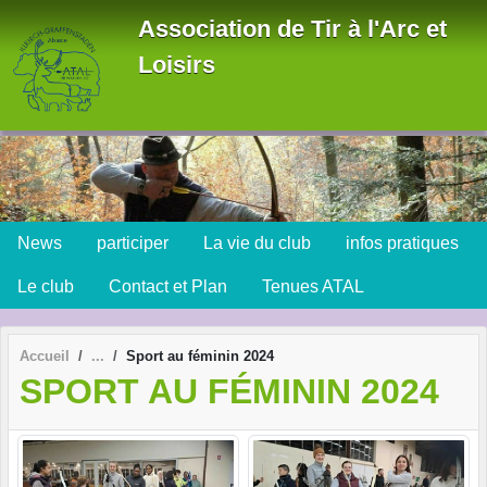
Panneau de gestion des cookies
Association de Tir à l'Arc et
Loisirs
News
participer
La vie du club
infos pratiques
Le club
Contact et Plan
Tenues ATAL
Accueil
Sport au féminin 2024
SPORT AU FÉMININ 2024