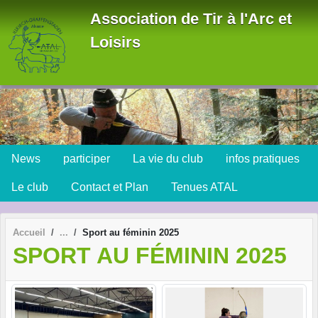
Panneau de gestion des cookies
Association de Tir à l'Arc et
Loisirs
News
participer
La vie du club
infos pratiques
Le club
Contact et Plan
Tenues ATAL
Accueil
Sport au féminin 2025
SPORT AU FÉMININ 2025