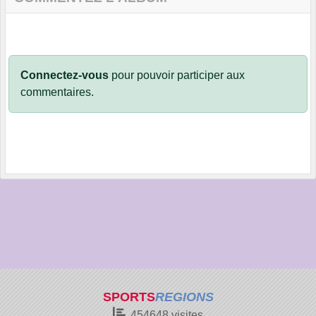
Connectez-vous
pour pouvoir participer aux
commentaires.
SPORTS
REGIONS
454648
visites